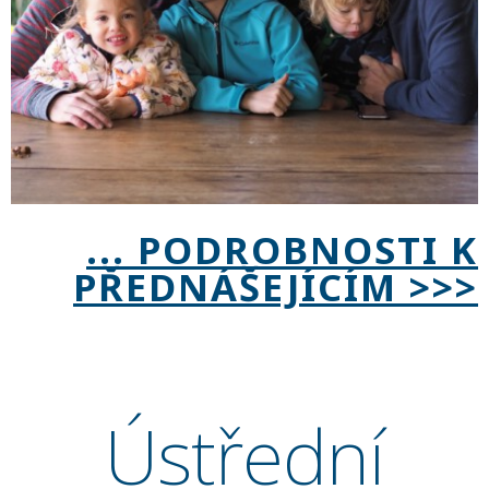
(Pokračování textu…)
... PODROBNOSTI K
PŘEDNÁŠEJÍCÍM >>>
Ústřední