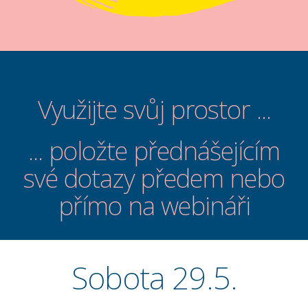
Využijte svůj prostor ...
... položte přednášejícím
své dotazy předem nebo
přímo na webináři
Sobota 29.5.