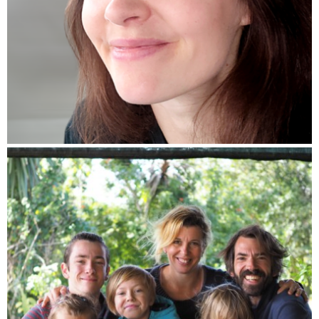
(Pokračování textu…)
Tereza Rychtaříková
- cestovatelk a adobrovolnice