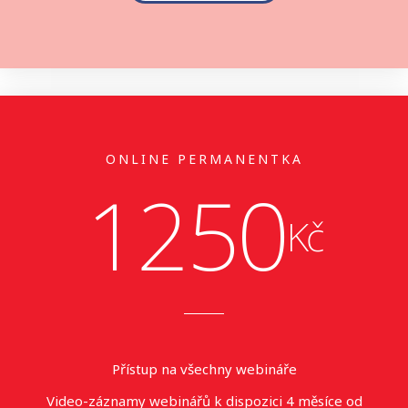
ONLINE PERMANENTKA
1250
Kč
Přístup na všechny webináře
Video-záznamy webinářů k dispozici 4 měsíce od