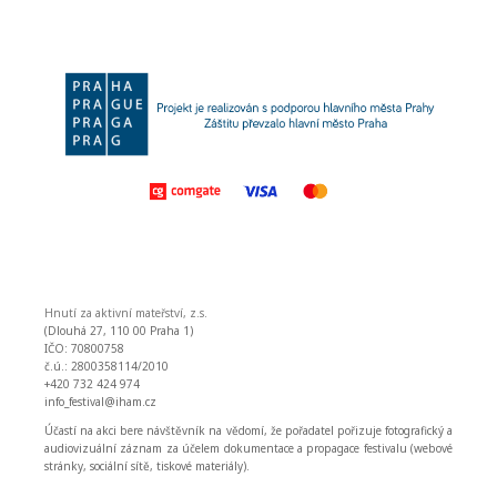
Hnutí za aktivní mateřství, z.s.
(Dlouhá 27, 110 00 Praha 1)
IČO: 70800758
č.ú.: 2800358114/2010
+420 732 424 974
info_festival@iham.cz
Účastí na akci bere návštěvník na vědomí, že pořadatel pořizuje fotografický a
audiovizuální záznam za účelem dokumentace a propagace festivalu (webové
stránky, sociální sítě, tiskové materiály).