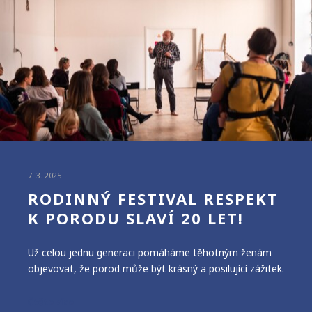
7. 3. 2025
RODINNÝ FESTIVAL RESPEKT
K PORODU SLAVÍ 20 LET!
Už celou jednu generaci pomáháme těhotným ženám
objevovat, že porod může být krásný a posilující zážitek.
Čtěte více