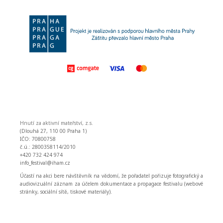
Hnutí za aktivní mateřství, z.s.
(Dlouhá 27, 110 00 Praha 1)
IČO: 70800758
č.ú.: 2800358114/2010
+420 732 424 974
info_festival@iham.cz
Účastí na akci bere návštěvník na vědomí, že pořadatel pořizuje fotografický a
audiovizuální záznam za účelem dokumentace a propagace festivalu (webové
stránky, sociální sítě, tiskové materiály).