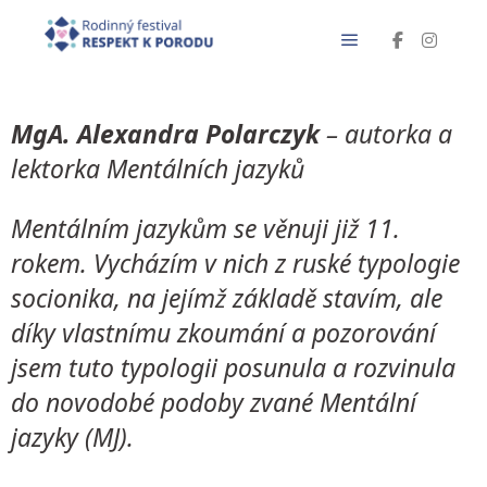
MgA. Alexandra Polarczyk
– autorka a
lektorka Mentálních jazyků
Mentálním jazykům se věnuji již 11.
rokem. Vycházím v nich z ruské typologie
socionika, na jejímž základě stavím, ale
díky vlastnímu zkoumání a pozorování
jsem tuto typologii posunula a rozvinula
do novodobé podoby zvané Mentální
jazyky (MJ).