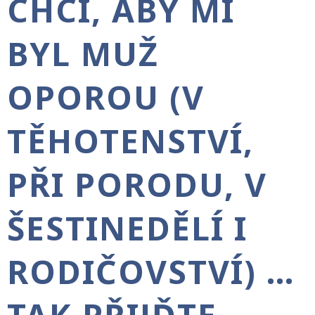
CHCI, ABY MI
BYL MUŽ
OPOROU (V
TĚHOTENSTVÍ,
PŘI PORODU, V
ŠESTINEDĚLÍ I
RODIČOVSTVÍ) …
TAK PŘIJĎTE