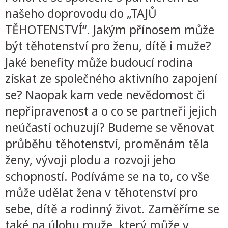
našeho doprovodu do „TAJŮ
TĚHOTENSTVÍ“. Jakým přínosem může
být těhotenství pro ženu, dítě i muže?
Jaké benefity může budoucí rodina
získat ze společného aktivního zapojení
se? Naopak kam vede nevědomost či
nepřipravenost a o co se partneři jejich
neúčastí ochuzují? Budeme se věnovat
průběhu těhotenství, proměnám těla
ženy, vývoji plodu a rozvoji jeho
schopností. Podíváme se na to, co vše
může udělat žena v těhotenství pro
sebe, dítě a rodinný život. Zaměříme se
také na úlohu muže, který může v