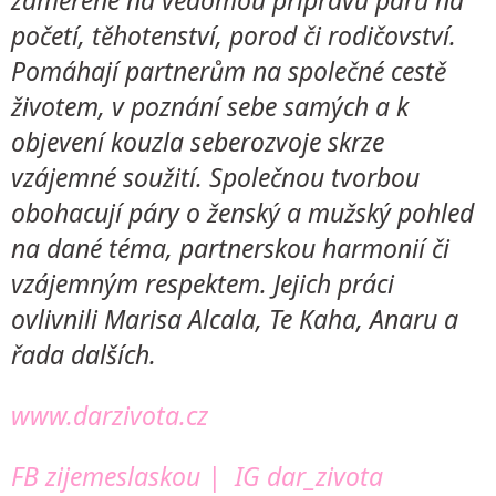
zaměřené na vědomou přípravu párů na
početí, těhotenství, porod či rodičovství.
Pomáhají partnerům na společné cestě
životem, v poznání sebe samých a k
objevení kouzla seberozvoje skrze
vzájemné soužití. Společnou tvorbou
obohacují páry o ženský a mužský pohled
na dané téma, partnerskou harmonií či
vzájemným respektem. Jejich práci
ovlivnili Marisa Alcala, Te Kaha, Anaru a
řada dalších.
www.darzivota.cz
FB zijemeslaskou
|
IG dar_zivota