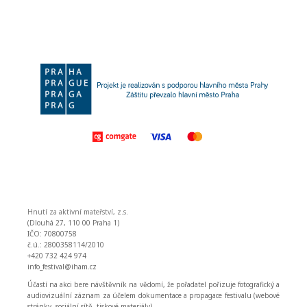
Hnutí za aktivní mateřství, z.s.
(Dlouhá 27, 110 00 Praha 1)
IČO: 70800758
č.ú.: 2800358114/2010
+420 732 424 974
info_festival@iham.cz
Účastí na akci bere návštěvník na vědomí, že pořadatel pořizuje fotografický a
audiovizuální záznam za účelem dokumentace a propagace festivalu (webové
stránky, sociální sítě, tiskové materiály).