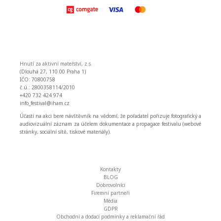
Hnutí za aktivní mateřství, z.s.
(Dlouhá 27, 110 00 Praha 1)
IČO: 70800758
č.ú.: 2800358114/2010
+420 732 424 974
info_festival@iham.cz
Účastí na akci bere návštěvník na vědomí, že pořadatel pořizuje fotografický a
audiovizuální záznam za účelem dokumentace a propagace festivalu (webové
stránky, sociální sítě, tiskové materiály).
Kontakty
BLOG
Dobrovolníci
Firemní partneři
Média
GDPR
Obchodní a dodací podmínky a reklamační řád