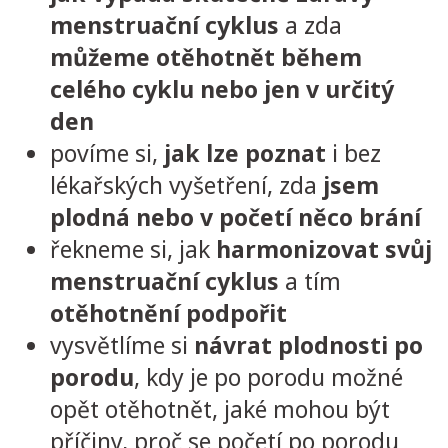
menstruační cyklus
a zda
můžeme otěhotnět během
celého cyklu nebo jen v určitý
den
povíme si,
jak lze poznat
i bez
lékařských vyšetření, zda
jsem
plodná nebo v početí něco brání
řekneme si, jak
harmonizovat svůj
menstruační cyklus
a tím
otěhotnění podpořit
vysvětlíme si
návrat plodnosti po
porodu
, kdy je po porodu možné
opět otěhotnět, jaké mohou být
příčiny, proč se početí po porodu