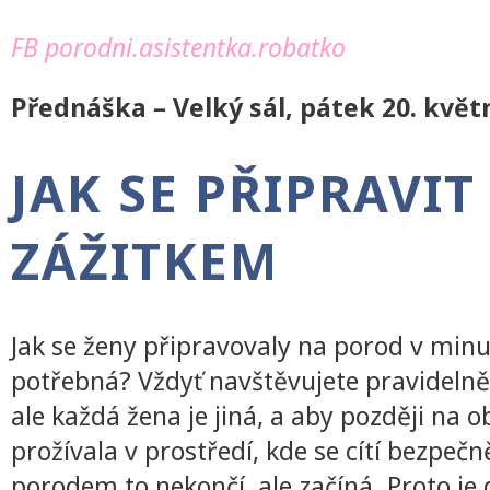
FB porodni.asistentka.robatko
Přednáška – Velký sál, pátek 20. květn
JAK SE PŘIPRAVI
ZÁŽITKEM
Jak se ženy připravovaly na porod v minul
potřebná? Vždyť navštěvujete pravidelně 
ale každá žena je jiná, a aby později na 
prožívala v prostředí, kde se cítí bezpečn
porodem to nekončí, ale začíná. Proto je 