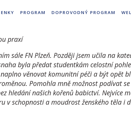
PENKY
PROGRAM
DOPROVODNÝ PROGRAM
WE
ou praxí
ím sále FN Plzeň. Později jsem učila na kate
 snaha byla předat studentkám celostní pohl
 naplno věnovat komunitní péči a být opět b
proměnou. Pomohla mně možnost podívat se na
ý bez hledání našich kořenů babictví. Nejvíce
ru v schopnosti a moudrost ženského těla i d