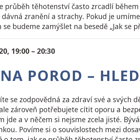
 se průběh těhotenství často zrcadlí během
it dávná zranění a strachy. Pokud je umím
h se budeme zamýšlet na besedě „Jak se při
0, 19:00 – 20:30
T NA POROD – HLE
títe se zodpovědná za zdraví své a svých dě
le zároveň potřebujete cítit oporu a bezpe
 jde a v něčem si nejsme zcela jisté. Býv
mkou. Povíme si o souvislostech mezi dosa
ké o tom, jak se průběh těhotenství často