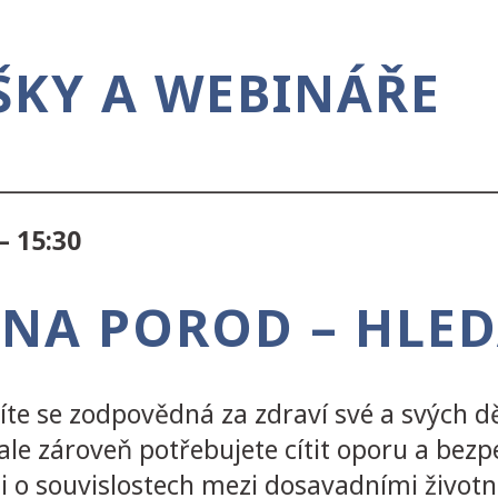
ŠKY A WEBINÁŘE
_____________________________________________
– 15:30
T NA POROD – HLE
títe se zodpovědná za zdraví své a svých dě
le zároveň potřebujete cítit oporu a bezpe
i o souvislostech mezi dosavadními životn