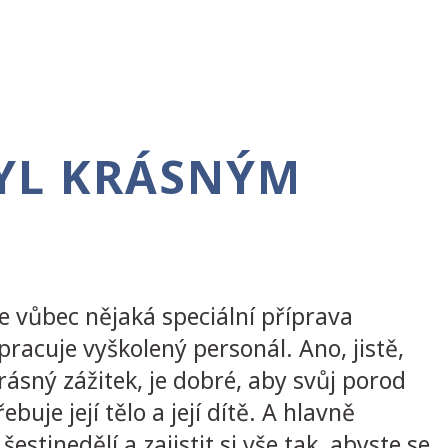
BYL KRÁSNÝM
Je vůbec nějaká speciální příprava
acuje vyškolený personál. Ano, jistě,
rásný zážitek, je dobré, aby svůj porod
uje její tělo a její dítě. A hlavně
tinedělí a zajistit si vše tak, abyste se