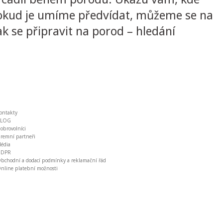
. Pokud je umíme předvídat, můžeme se na
k se připravit na porod – hledání
ontakty
BLOG
obrovolníci
iremní partneři
édia
GDPR
bchodní a dodací podmínky a reklamační řád
nline platební možnosti