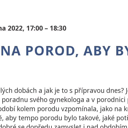
a 2022, 17:00 – 18:30
T NA POROD, ABY 
ých dobách a jak je to s přípravou dnes? 
poradnu svého gynekologa a v porodnici pr
období kolem porodu vzpomínala, jako na k
ě, aby tempo porodu bylo takové, jaké potřeb
dobré se dopředu zamyslet i nad obdobím šes