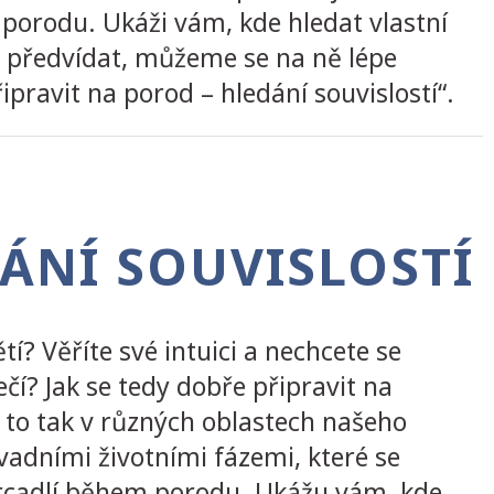
 porodu. Ukáži vám, kde hledat vlastní
e předvídat, můžeme se na ně lépe
pravit na porod – hledání souvislostí“.
DÁNÍ SOUVISLOSTÍ
tí? Věříte své intuici a nechcete se
čí? Jak se tedy dobře připravit na
á to tak v různých oblastech našeho
vadními životními fázemi, které se
 zrcadlí během porodu. Ukážu vám, kde