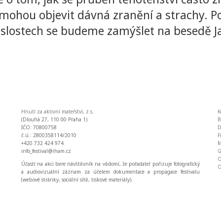
se mohou objevit dávná zranění a strachy
vislostech se budeme zamýšlet na besedě Ja
Hnutí za aktivní mateřství, z.s.
K
(Dlouhá 27, 110 00 Praha 1)
IČO: 70800758
D
č.ú.: 2800358114/2010
F
+420 732 424 974
M
info_festival@iham.cz
O
Účastí na akci bere návštěvník na vědomí, že pořadatel pořizuje fotografický
O
a audiovizuální záznam za účelem dokumentace a propagace festivalu
(webové stránky, sociální sítě, tiskové materiály).