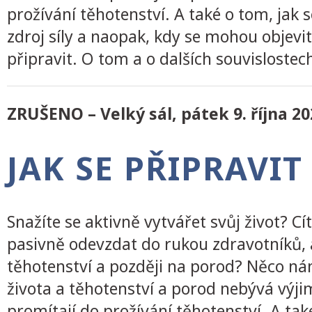
prožívání těhotenství. A také o tom, jak
zdroj síly a naopak, kdy se mohou objev
připravit. O tom a o dalších souvislostec
ZRUŠENO – Velký sál, pátek 9. října 202
JAK SE PŘIPRAVI
Snažíte se aktivně vytvářet svůj život? Cí
pasivně odevzdat do rukou zdravotníků, a
těhotenství a později na porod? Něco nám
života a těhotenství a porod nebývá výji
promítají do prožívání těhotenství. A ta