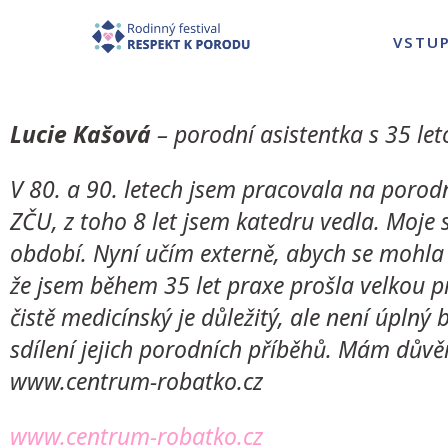
VSTU
Lucie Kašová
–
porodní asistentka s 35 let
V 80. a 90. letech jsem pracovala na porodn
ZČU, z toho 8 let jsem katedru vedla. Moje
období. Nyní učím externě, abych se mohla
že jsem během 35 let praxe prošla velkou 
čistě medicínský je důležitý, ale není úpln
sdílení jejich porodních příběhů. Mám důvě
www.centrum-robatko.cz
www.centrum-robatko.cz