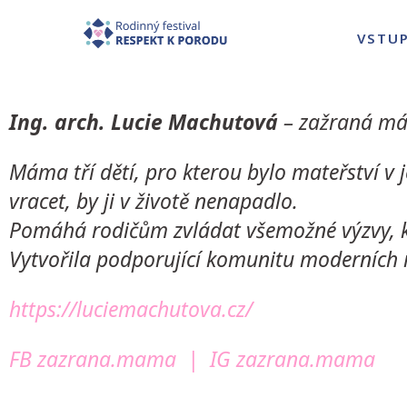
VSTU
Ing. arch.
Lucie Machutová
– z
ažraná mám
Máma tří dětí, pro kterou bylo mateřství v 
vracet, by ji v životě nenapadlo.
Pomáhá rodičům zvládat všemožné výzvy, kte
Vytvořila podporující komunitu moderních m
https://luciemachutova.cz/
FB zazrana.mama
|
IG zazrana.mama