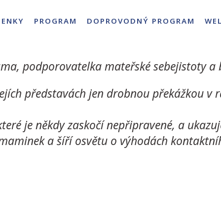
PENKY
PROGRAM
DOPROVODNÝ PROGRAM
WE
a, podporovatelka mateřské sebejistoty a b
jejích představách jen drobnou překážkou v r
ré je někdy zaskočí nepřipravené, a ukazuje
aminek a šíří osvětu o výhodách kontaktního