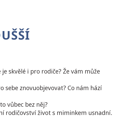
UŠŠÍ
 že je skvělé i pro rodiče? Že vám může
pro sebe znovuobjevovat? Co nám hází
 to vůbec bez něj?
ní rodičovství život s miminkem usnadní.