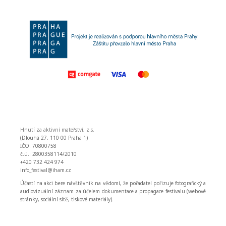
Hnutí za aktivní mateřství, z.s.
(Dlouhá 27, 110 00 Praha 1)
IČO: 70800758
č.ú.: 2800358114/2010
+420 732 424 974
info_festival@iham.cz
Účastí na akci bere návštěvník na vědomí, že pořadatel pořizuje fotografický a
audiovizuální záznam za účelem dokumentace a propagace festivalu (webové
stránky, sociální sítě, tiskové materiály).