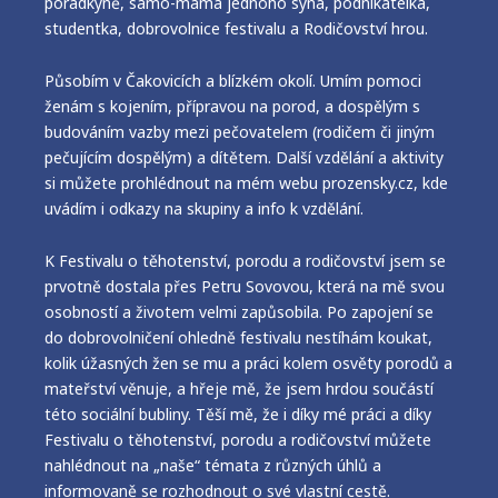
poradkyně, samo-máma jednoho syna, podnikatelka,
studentka, dobrovolnice festivalu a Rodičovství hrou.
Působím v Čakovicích a blízkém okolí. Umím pomoci
ženám s kojením, přípravou na porod, a dospělým s
budováním vazby mezi pečovatelem (rodičem či jiným
pečujícím dospělým) a dítětem. Další vzdělání a aktivity
si můžete prohlédnout na mém webu prozensky.cz, kde
uvádím i odkazy na skupiny a info k vzdělání.
K Festivalu o těhotenství, porodu a rodičovství jsem se
prvotně dostala přes Petru Sovovou, která na mě svou
osobností a životem velmi zapůsobila. Po zapojení se
do dobrovolničení ohledně festivalu nestíhám koukat,
kolik úžasných žen se mu a práci kolem osvěty porodů a
mateřství věnuje, a hřeje mě, že jsem hrdou součástí
této sociální bubliny. Těší mě, že i díky mé práci a díky
Festivalu o těhotenství, porodu a rodičovství můžete
nahlédnout na „naše“ témata z různých úhlů a
informovaně se rozhodnout o své vlastní cestě.