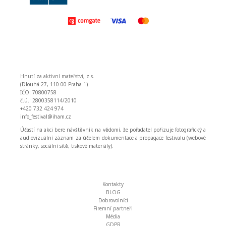
Hnutí za aktivní mateřství, z.s.
(Dlouhá 27, 110 00 Praha 1)
IČO: 70800758
č.ú.: 2800358114/2010
+420 732 424 974
info_festival@iham.cz
Účastí na akci bere návštěvník na vědomí, že pořadatel pořizuje fotografický a
audiovizuální záznam za účelem dokumentace a propagace festivalu (webové
stránky, sociální sítě, tiskové materiály).
Kontakty
BLOG
Dobrovolníci
Firemní partneři
Média
GDPR