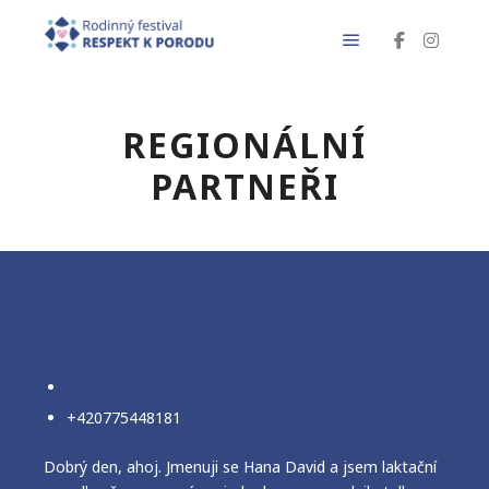
Hlavní navigačn
REGIONÁLNÍ
PARTNEŘI
Hana David
hana.david(zavináč) respektkporodu.cz
+420775448181
Dobrý den, ahoj. Jmenuji se Hana David a jsem laktační