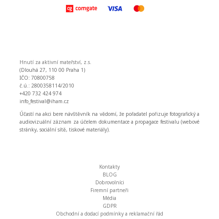
Hnutí za aktivní mateřství, z.s.
(Dlouhá 27, 110 00 Praha 1)
IČO: 70800758
č.ú.: 2800358114/2010
+420 732 424 974
info_festival@iham.cz
Účastí na akci bere návštěvník na vědomí, že pořadatel pořizuje fotografický a
audiovizuální záznam za účelem dokumentace a propagace festivalu (webové
stránky, sociální sítě, tiskové materiály).
Kontakty
BLOG
Dobrovolníci
Firemní partneři
Média
GDPR
Obchodní a dodací podmínky a reklamační řád