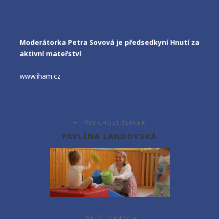
Moderátorka Petra Sovová je předsedkyní Hnutí za
aktivní mateřství
www.iham.cz
PŘEDCHOZÍ ČLÁNEK
PAVLÍNA LANDOVSKÁ
DALŠÍ ČLÁNEK