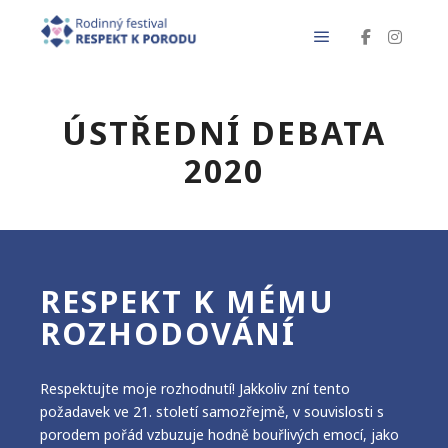
Hlavní navigačn
ÚSTŘEDNÍ DEBATA
2020
RESPEKT K MÉMU
ROZHODOVÁNÍ
Respektujte moje rozhodnutí! Jakkoliv zní tento
požadavek ve 21. století samozřejmě, v souvislosti s
porodem pořád vzbuzuje hodně bouřlivých emocí, jako