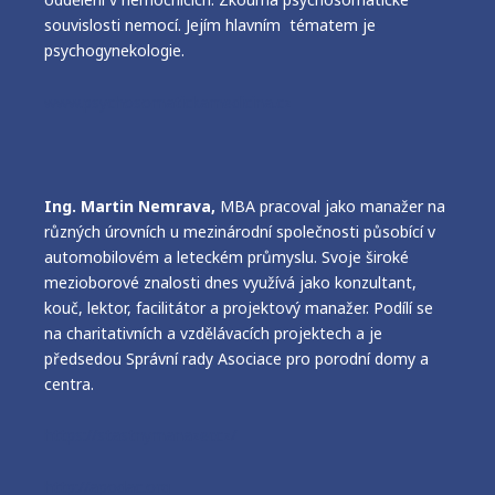
souvislosti nemocí. Jejím hlavním tématem je
psychogynekologie.
www.psychosomatickamedicina.cz
Ing. Martin Nemrava,
MBA pracoval jako manažer na
různých úrovních u mezinárodní společnosti působící v
automobilovém a leteckém průmyslu. Svoje široké
mezioborové znalosti dnes využívá jako konzultant,
kouč, lektor, facilitátor a projektový manažer. Podílí se
na charitativních a vzdělávacích projektech a je
předsedou Správní rady Asociace pro porodní domy a
centra.
https://stastnymanazer.cz/
http://apodac.org