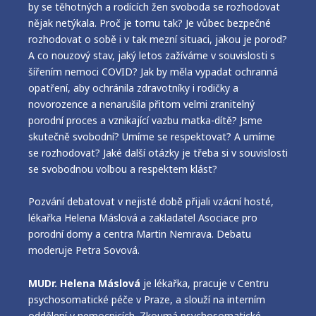
by se těhotných a rodících žen svoboda se rozhodovat
nějak netýkala. Proč je tomu tak? Je vůbec bezpečné
rozhodovat o sobě i v tak mezní situaci, jakou je porod?
A co nouzový stav, jaký letos zažíváme v souvislosti s
šířením nemoci COVID? Jak by měla vypadat ochranná
opatření, aby ochránila zdravotníky i rodičky a
novorozence a nenarušila přitom velmi zranitelný
porodní proces a vznikající vazbu matka-dítě? Jsme
skutečně svobodní? Umíme se respektovat? A umíme
se rozhodovat? Jaké další otázky je třeba si v souvislosti
se svobodnou volbou a respektem klást?
Pozvání debatovat v nejisté době přijali vzácní hosté,
lékařka Helena Máslová a zakladatel Asociace pro
porodní domy a centra Martin Nemrava. Debatu
moderuje Petra Sovová.
MUDr. Helena Máslová
je lékařka, pracuje v Centru
psychosomatické péče v Praze, a slouží na interním
oddělení v nemocnicích. Zkoumá psychosomatické