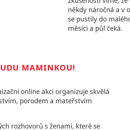
zkušeností víme, že
někdy náročná a v on
se pustily do malého
měsíci a půl čeká.
 BUDU MAMINKOU!
ační online akci organizuje skvělá
nstvím, porodem a mateřstvím
ch rozhovorů s ženami, které se