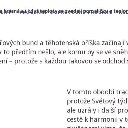
krásná a i když teploty se zvedají pomaličku a teplomě
PENKY
PROGRAM
DOPROVODNÝ PROGRAM
WE
řových bund a těhotenská bříška začínají
y to předtím nešlo, ale komu by se ve sněh
ení – protože s každou takovou se odchod
V tomto období trad
protože Světový týde
ale uzrály i další pr
cestě k harmonii v t