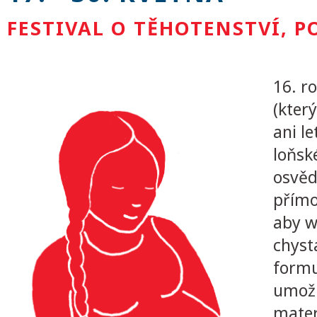
FESTIVAL O TĚHOTENSTVÍ, 
16. r
(kter
ani l
loňsk
osvěd
přímo
aby w
chyst
formu
umožn
mater