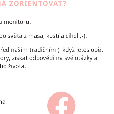
MÁ ZORIENTOVAT?
 u monitoru.
 světa z masa, kostí a cihel ;-).
řed naším tradičním (i když letos opět
tory, získat odpovědi na své otázky a
ho života.
na