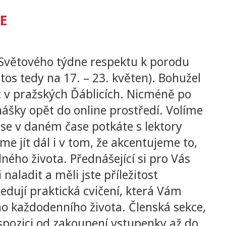
E
 Světového týdne respektu k porodu
etos tedy na 17. – 23. květen). Bohužel
 v pražských Ďáblicích. Nicméně po
ášky opět do online prostředí. Volíme
se v daném čase potkáte s lektory
e jít dál i v tom, že akcentujeme to,
ého života. Přednášející si pro Vás
naladit a měli jste příležitost
edují praktická cvičení, která Vám
ho každodenního života. Členská sekce,
spozici od zakoupení vstupenky až do