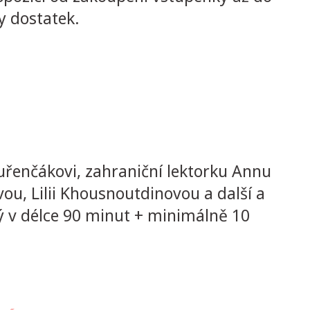
dy dostatek.
řenčákovi, zahraniční lektorku Annu
u, Lilii Khousnoutdinovou a další a
dý v délce 90 minut + minimálně 10