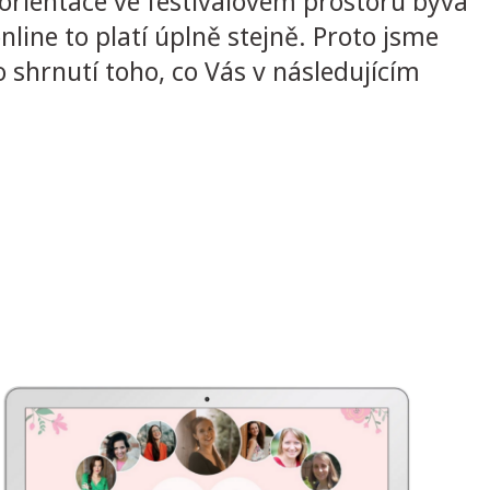
 orientace ve festivalovém prostoru bývá
line to platí úplně stejně. Proto jsme
 shrnutí toho, co Vás v následujícím