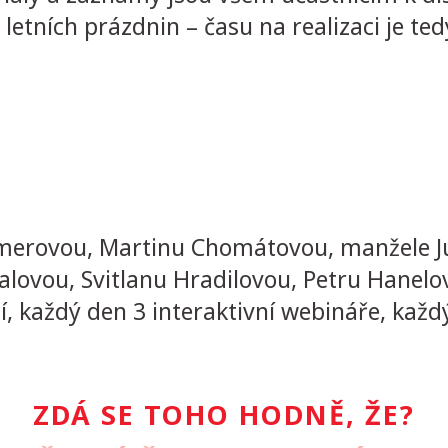
 letních prázdnin – času na realizaci je te
amerovou, Martinu Chomátovou, manžele Ju
ovou, Svitlanu Hradilovou, Petru Hanelovo
í, každý den 3 interaktivní webináře, kaž
ZDÁ SE TOHO HODNĚ, ŽE?