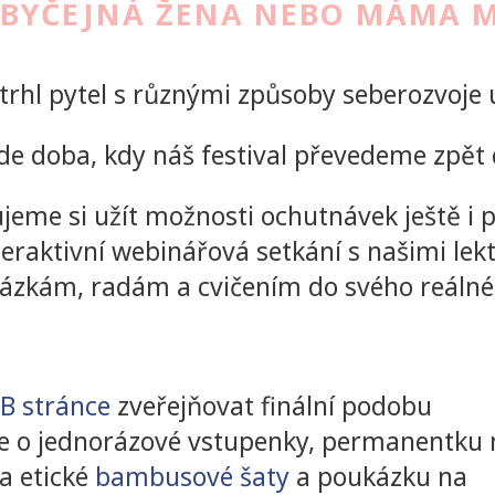
 OBYČEJNÁ ŽENA NEBO MÁMA 
oztrhl pytel s různými způsoby seberozvoje
e doba, kdy náš festival převedeme zpět do
me si užít možnosti ochutnávek ještě i p
teraktivní webinářová setkání s našimi lek
kázkám, radám a cvičením do svého reálné
B stránce
zveřejňovat finální podobu
e o jednorázové vstupenky, permanentku 
 a etické
bambusové šaty
a poukázku na