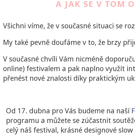
A JAK SE V TOM
Všichni víme, že v současné situaci se r
My také pevně doufáme v to, že brzy přijd
V současné chvíli Vám nicméně doporučuje
online) festivalem a pak naplno využít in
přenést nové znalosti díky praktickým u
Od 17. dubna pro Vás budeme na naší
F
programu a můžete se zúčastnit soutěž
celý náš festival, krásné designové slow