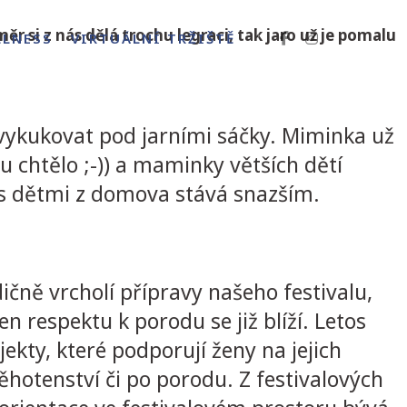
r si z nás dělá trochu legraci, tak jaro už je pomalu
LLNESS
VIRTUÁLNÍ TRŽIŠTĚ
 vykukovat pod jarními sáčky. Miminka už
u chtělo ;-)) a maminky větších dětí
 s dětmi z domova stává snazším.
ičně vrcholí přípravy našeho festivalu,
n respektu k porodu se již blíží. Letos
ojekty, které podporují ženy na jejich
ěhotenství či po porodu. Z festivalových