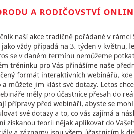
PORODU A RODIČOVSTVÍ ONLIN
očník naší akce tradičně pořádané v rámci
ý jako vždy připadá na 3. týden v květnu, l
etos se v daném termínu nemůžeme potkat
ém tréninku pro Vás přinášíme naše předn
čený formát interaktivních webinářů, kde 
 a můžete jim klást své dotazy. Letos chcem
ebináře měly pro účastnice přesah do reáln
ají přípravy před webináři, abyste se mohli 
lovat své dotazy a to, co vás zajímá a násl
í získanou teorii nějak aplikovat do Vaše
iály a záznamy jsou všem účastnicím k di