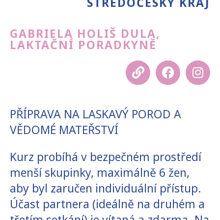
STŘEDOČESKÝ KRAJ
GABRIELA HOLIŠ DULA,
LAKTAČNÍ PORADKYNĚ
PŘÍPRAVA NA LASKAVÝ POROD A
VĚDOMÉ MATEŘSTVÍ
Kurz probíhá v bezpečném prostředí
menší skupinky, maximálně 6 žen,
aby byl zaručen individuální přístup.
Účast partnera (ideálně na druhém a
třetím setkání) je vítaná a zdarma. Na