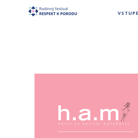
VSTUP
ARCHIV ŠTÍTKU
PORODU – WHO