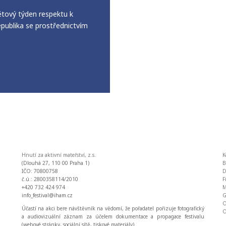
větový týden respektu k
publika se prostřednictvím
Hnutí za aktivní mateřství, z.s.
K
(Dlouhá 27, 110 00 Praha 1)
IČO: 70800758
D
č.ú.: 2800358114/2010
F
+420 732 424 974
M
info_festival@iham.cz
O
Účastí na akci bere návštěvník na vědomí, že pořadatel pořizuje fotografický
O
a audiovizuální záznam za účelem dokumentace a propagace festivalu
(webové stránky, sociální sítě, tiskové materiály).