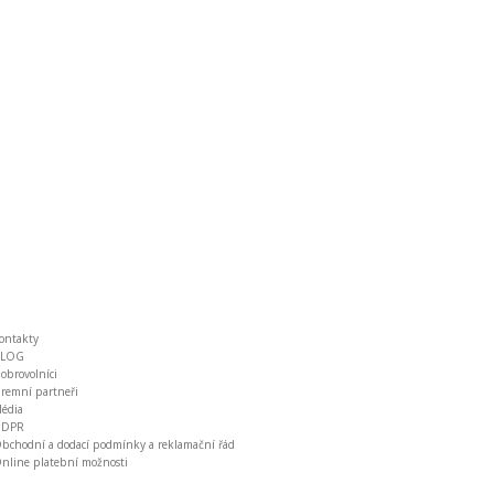
ontakty
BLOG
obrovolníci
iremní partneři
édia
GDPR
bchodní a dodací podmínky a reklamační řád
nline platební možnosti