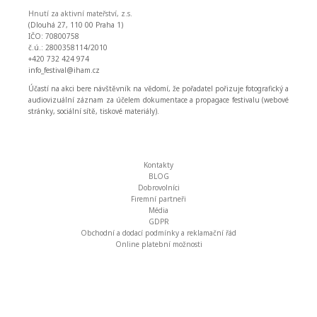
Hnutí za aktivní mateřství, z.s.
(Dlouhá 27, 110 00 Praha 1)
IČO: 70800758
č.ú.: 2800358114/2010
+420 732 424 974
info_festival@iham.cz
Účastí na akci bere návštěvník na vědomí, že pořadatel pořizuje fotografický a
audiovizuální záznam za účelem dokumentace a propagace festivalu (webové
stránky, sociální sítě, tiskové materiály).
Kontakty
BLOG
Dobrovolníci
Firemní partneři
Média
GDPR
Obchodní a dodací podmínky a reklamační řád
Online platební možnosti