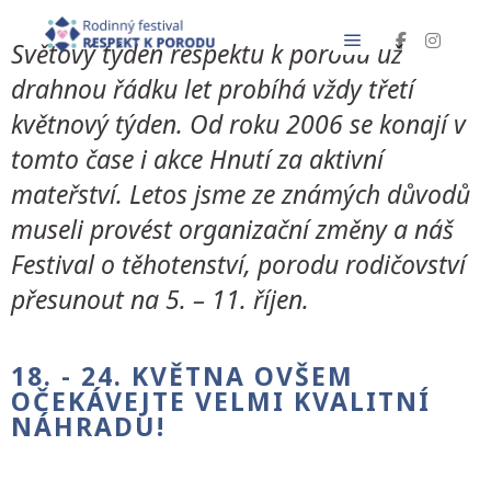
Světový týden respektu k porodu už
drahnou řádku let probíhá vždy třetí
květnový týden. Od roku 2006 se konají v
tomto čase i akce Hnutí za aktivní
mateřství. Letos jsme ze známých důvodů
museli provést organizační změny a náš
Festival o těhotenství, porodu rodičovství
přesunout na 5. – 11. říjen.
18. - 24. KVĚTNA OVŠEM
OČEKÁVEJTE VELMI KVALITNÍ
NÁHRADU!