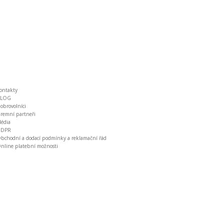
ontakty
BLOG
obrovolníci
iremní partneři
édia
GDPR
bchodní a dodací podmínky a reklamační řád
nline platební možnosti