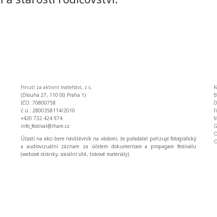
Hnutí za aktivní mateřství, z.s.
K
(Dlouhá 27, 110 00 Praha 1)
IČO: 70800758
D
č.ú.: 2800358114/2010
F
+420 732 424 974
M
info_festival@iham.cz
O
Účastí na akci bere návštěvník na vědomí, že pořadatel pořizuje fotografický
O
a audiovizuální záznam za účelem dokumentace a propagace festivalu
(webové stránky, sociální sítě, tiskové materiály).