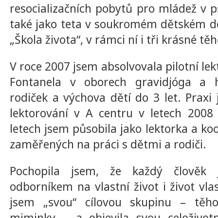
resocializačních pobytů pro mládež v ps
také jako teta v soukromém dětském d
„Škola života“, v rámci ní i tři krásné t
V roce 2007 jsem absolvovala pilotní lek
Fontanela v oborech gravidjóga a h
rodiček a výchova dětí do 3 let. Praxi
lektorování v A centru v letech 2008
letech jsem působila jako lektorka a ko
zaměřených na práci s dětmi a rodiči.
Pochopila jsem, že každý člověk 
odborníkem na vlastní život i život vlas
jsem „svou“ cílovou skupinu – tě
miminky –
a objevila svou celoživot