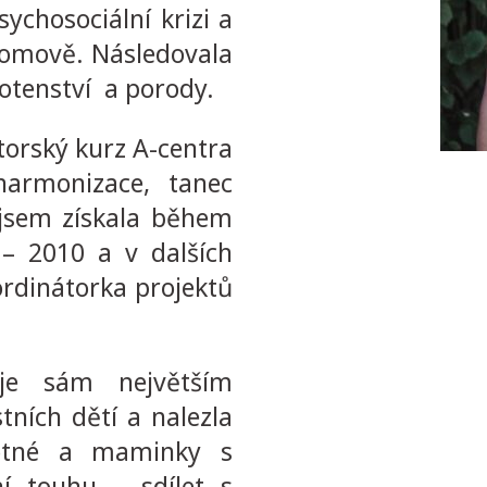
ychosociální krizi a
omově. Následovala
ěhotenství
a porody.
torský kurz A-centra
armonizace, tanec
 jsem získala během
 – 2010 a v dalších
ordinátorka projektů
je sám největším
tních dětí a nalezla
hotné a maminky s
ní touhu – sdílet s