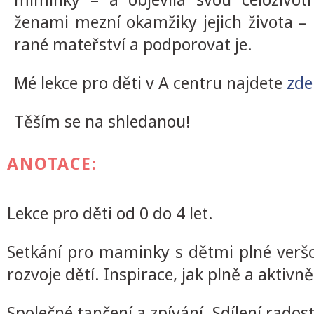
ženami mezní okamžiky jejich života – 
rané mateřství a podporovat je.
Mé lekce pro děti v A centru najdete
zde
Těším se na shledanou!
ANOTACE:
Lekce pro děti od 0 do 4 let.
Setkání pro maminky s dětmi plné veršo
rozvoje dětí. Inspirace, jak plně a aktiv
Společné tančení a zpívání. Sdílení radostí