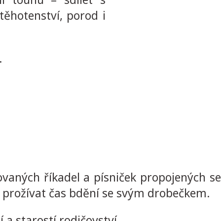
těhotenství, porod i
.
vaných říkadel a písniček propojených 
ně prožívat čas bdění se svým drobečkem.
 a starostí rodičovství.