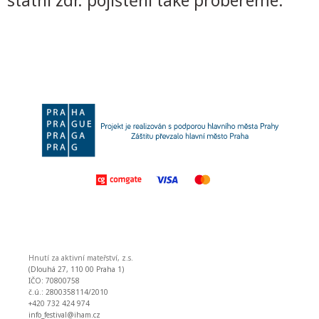
státní zdr. pojištění také probereme.
Hnutí za aktivní mateřství, z.s.
(Dlouhá 27, 110 00 Praha 1)
IČO: 70800758
č.ú.: 2800358114/2010
+420 732 424 974
info_festival@iham.cz