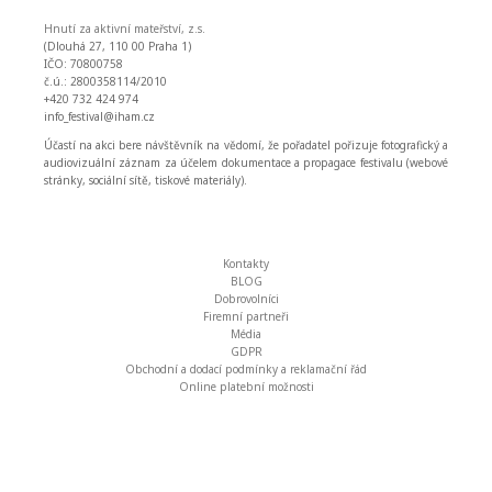
Hnutí za aktivní mateřství, z.s.
(Dlouhá 27, 110 00 Praha 1)
IČO: 70800758
č.ú.: 2800358114/2010
+420 732 424 974
info_festival@iham.cz
Účastí na akci bere návštěvník na vědomí, že pořadatel pořizuje fotografický a
audiovizuální záznam za účelem dokumentace a propagace festivalu (webové
stránky, sociální sítě, tiskové materiály).
Kontakty
BLOG
Dobrovolníci
Firemní partneři
Média
GDPR
Obchodní a dodací podmínky a reklamační řád
Online platební možnosti