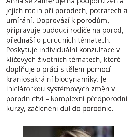
Anna se zaměřuje na podporu žen a
jejich rodin při porodech, potratech a
umírání. Doprovází k porodům,
připravuje budoucí rodiče na porod,
přednáší o porodních tématech.
Poskytuje individuální konzultace v
klíčových životních tématech, které
doplňuje o práci s tělem pomocí
kraniosakrální biodynamiky. Je
iniciátorkou systémových změn v
porodnictví – komplexní předporodní
kurzy, začlenění dul do porodnic.