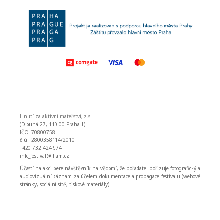
Hnutí za aktivní mateřství, z.s.
(Dlouhá 27, 110 00 Praha 1)
IČO: 70800758
č.ú.: 2800358114/2010
+420 732 424 974
info_festival@iham.cz
Účastí na akci bere návštěvník na vědomí, že pořadatel pořizuje fotografický a
audiovizuální záznam za účelem dokumentace a propagace festivalu (webové
stránky, sociální sítě, tiskové materiály).