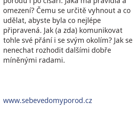
porodu i po císaři. Jaká má pravidla a
omezení? Čemu se určitě vyhnout a co
udělat, abyste byla co nejlépe
připravená. Jak (a zda) komunikovat
tohle své přání i se svým okolím? Jak se
nenechat rozhodit dalšími dobře
míněnými radami.
www.sebevedomyporod.cz