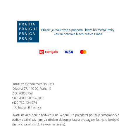
Hnutí za aktivní mateřství, z.s.
(Dlouhá 27, 110 00 Praha 1)
IČO: 70800758
č.ú.: 2800358114/2010
+420 732 424 974
info_festival@iham.cz
Účastí na akci bere návštěvník na vědomí, že pořadatel pořizuje fotografický a
audiovizuální záznam za účelem dokumentace a propagace festivalu (webové
stránky, sociální sítě, tiskové materiály).