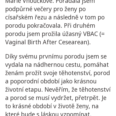
Marie Vnoučkové. Pořádala jsem
podpůrné večery pro ženy po
císařském řezu a následně v tom po
porodu pokračovala. Při druhém
porodu jsem prožila úžasný VBAC (=
Vaginal Birth After Cesearean).
Díky svému prvnímu porodu jsem se
vydala na nádhernou cestu, pomáhat
ženám prožít svoje těhotenství, porod
a poporodní období jako krásnou
životní etapu. Nevěřím, že těhotenství
a porod se musí vydržet, přetrpět. Je
to krásné období v životě ženy, na
které bude s láskou vzpomínat.