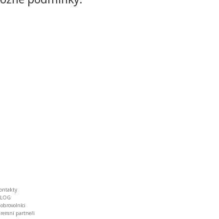
ontakty
BLOG
obrovolníci
iremní partneři