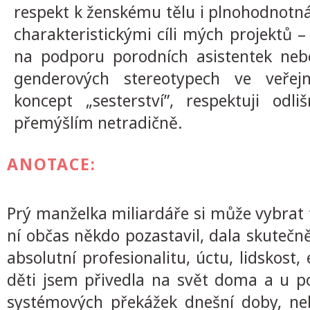
respekt k ženskému tělu i plnohodnotná
charakteristickými cíli mých projektů 
na podporu porodních asistentek nebo
genderových stereotypech ve veřejn
koncept „sesterství”, respektuji odl
přemýšlím netradičně.
ANOTACE:
Prý manželka miliardáře si může vybrat t
ní občas někdo pozastavil, dala skutečně
absolutní profesionalitu, úctu, lidskost
děti jsem přivedla na svět doma a u p
systémových překážek dnešní doby, neb