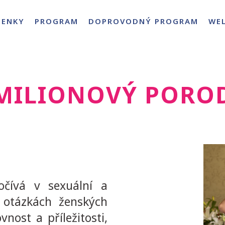
PENKY
PROGRAM
DOPROVODNÝ PROGRAM
WE
MILIONOVÝ PORO
čívá v sexuální a
 otázkách ženských
nost a příležitosti,