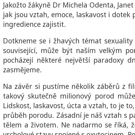
Jakožto žákyně Dr Michela Odenta, Janet 
jak jsou vztah, emoce, laskavost i dotek
ingredience zajistit.
Dotkneme se i žhavých témat sexuality v
související, může být naším velkým po
pocházejí některé největší paradoxy d
zasmějeme.
Na závěr si pustíme několik záběrů z f
takový skutečně milionový porod může
Lidskost, laskavost, úcta a vztah, to je t
průběh porodu. Zásadní je náš vztah s p
tělem a životem. Ne nadarmo se říká, 
vrcholové stavy spojené s oxytocinem. Pov