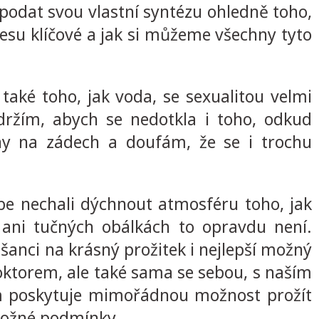
 podat svou vlastní syntézu ohledně toho,
cesu klíčové a jak si můžeme všechny tyto
také toho, jak voda, se sexualitou velmi
držím, abych se nedotkla i toho, odkud
ohy na zádech a doufám, že se i trochu
be nechali dýchnout atmosféru toho, jak
ani tučných obálkách to opravdu není.
í šanci na krásný prožitek i nejlepší možný
oktorem, ale také sama se sebou, s naším
ám poskytuje mimořádnou možnost prožít
 možné podmínky.