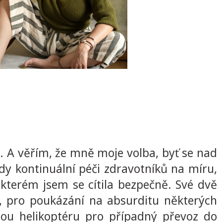
u. A věřím, že mně moje volba, byť se nad
edy kontinuální péči zdravotníků na míru,
e kterém jsem se cítila bezpečně. Své dvě
, pro poukázání na absurditu některých
nou helikoptéru pro případný převoz do