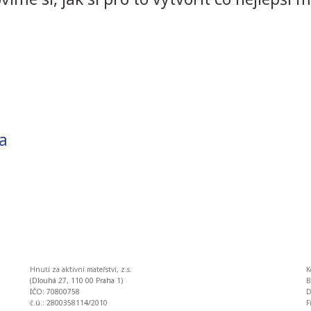
a
Hnutí za aktivní mateřství, z.s.
K
(Dlouhá 27, 110 00 Praha 1)
IČO: 70800758
D
č.ú.: 2800358114/2010
F