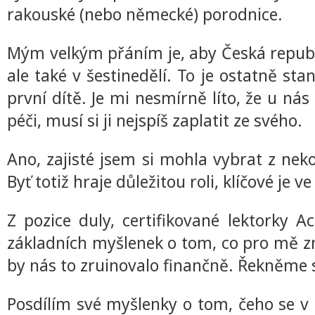
rakouské (nebo německé) porodnice.
Mým velkým přáním je, aby Česká republik
ale také v šestinedělí. To je ostatně s
první dítě. Je mi nesmírně líto, že u ná
péči, musí si ji nejspíš zaplatit ze svého.
Ano, zajisté jsem si mohla vybrat z ne
Byť totiž hraje důležitou roli, klíčové je 
Z pozice duly, certifikované lektorky Ac
základních myšlenek o tom, co pro mě z
by nás to zruinovalo finančně. Řekněme s
Posdílím své myšlenky o tom, čeho se v