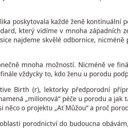
a poskytovala každé ženě kontinuální péč
tandard, který vidíme v mnoha západních z
s sice najdeme skvělé odbornice, nicméně
konečně mnoha možností. Nicméně ve finál
ve finále vždycky to, kdo ženu u porodu podp
tive Birth (r), lektorky předporodní příp
namená „milionová“ péče u porodu a jak t
i něco o projektu „Ať Můžou“ a proč porodn
 oblasti porodnictví do budoucna obávám