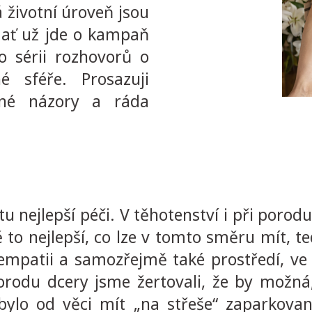
 životní úroveň jsou
– ať už jde o kampaň
 sérii rozhovorů o
é sféře. Prosazuji
išné názory a ráda
u nejlepší péči. V těhotenství i při porod
 to nejlepší, co lze v tomto směru mít, t
, empatii a samozřejmě také prostředí, v
orodu dcery jsme žertovali, že by možná
ylo od věci mít „na střeše“ zaparkova