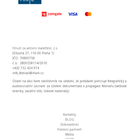
Hnutí za aktivní mateřství, z.s.
(Dlouhá 27, 110 00 Praha 1)
IČO: 70800758
č.ú.: 2800358114/2010
+420 732 424 974
info_festival@iham.cz
Účastí na akci bere návštěvník na vědomí, že pořadatel pořizuje fotografický a
audiovizuální záznam za účelem dokumentace a propagace festivalu (webové
stránky, sociální sítě, tiskové materiály).
Kontakty
BLOG
Dobrovolníci
Firemní partneři
Média