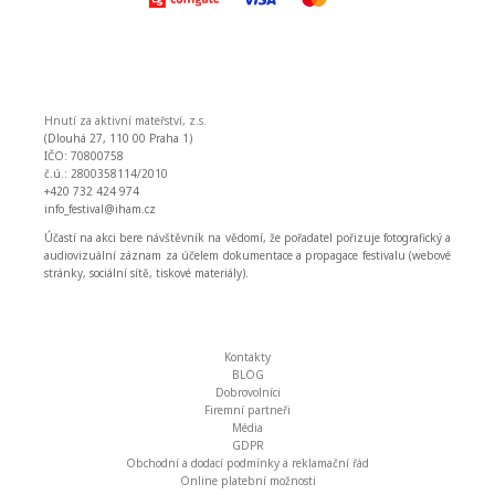
Hnutí za aktivní mateřství, z.s.
(Dlouhá 27, 110 00 Praha 1)
IČO: 70800758
č.ú.: 2800358114/2010
+420 732 424 974
info_festival@iham.cz
Účastí na akci bere návštěvník na vědomí, že pořadatel pořizuje fotografický a
audiovizuální záznam za účelem dokumentace a propagace festivalu (webové
stránky, sociální sítě, tiskové materiály).
Kontakty
BLOG
Dobrovolníci
Firemní partneři
Média
GDPR
Obchodní a dodací podmínky a reklamační řád
Online platební možnosti