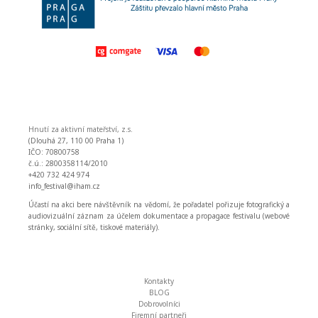
Hnutí za aktivní mateřství, z.s.
(Dlouhá 27, 110 00 Praha 1)
IČO: 70800758
č.ú.: 2800358114/2010
+420 732 424 974
info_festival@iham.cz
Účastí na akci bere návštěvník na vědomí, že pořadatel pořizuje fotografický a
audiovizuální záznam za účelem dokumentace a propagace festivalu (webové
stránky, sociální sítě, tiskové materiály).
Kontakty
BLOG
Dobrovolníci
Firemní partneři