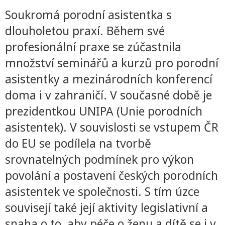
Soukromá porodní asistentka s
dlouholetou praxí. Během své
profesionální praxe se zúčastnila
množství seminářů a kurzů pro porodní
asistentky a mezinárodních konferencí
doma i v zahraničí. V současné době je
prezidentkou UNIPA (Unie porodních
asistentek). V souvislosti se vstupem ČR
do EU se podílela na tvorbě
srovnatelných podmínek pro výkon
povolání a postavení českých porodních
asistentek ve společnosti. S tím úzce
souvisejí také její aktivity legislativní a
snaha o to, aby péče o ženu a dítě se i v