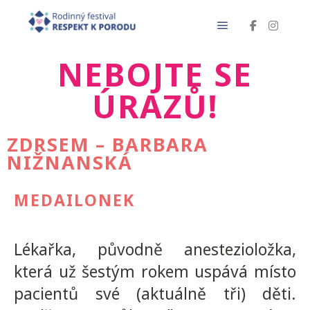
NEBOJTE SE
ÚRAZŮ!
ZDRSEM – BARBARA
NIŽNANSKÁ
MEDAILONEK
Lékařka, původně anestezioložka,
která už šestým rokem uspává místo
pacientů své (aktuálně tři) děti.