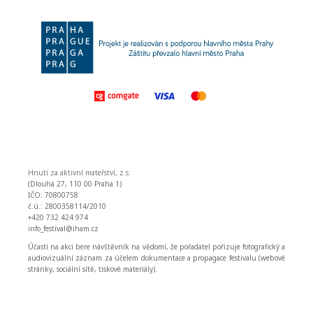
Hnutí za aktivní mateřství, z.s.
(Dlouhá 27, 110 00 Praha 1)
IČO: 70800758
č.ú.: 2800358114/2010
+420 732 424 974
info_festival@iham.cz
Účastí na akci bere návštěvník na vědomí, že pořadatel pořizuje fotografický a
audiovizuální záznam za účelem dokumentace a propagace festivalu (webové
stránky, sociální sítě, tiskové materiály).