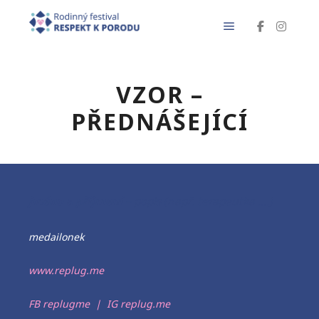
Hlavní navigačn
VZOR –
PŘEDNÁŠEJÍCÍ
jméno a příjmení
– popis (např. terapeutka ….)
medailonek
www.replug.me
FB replugme
|
IG replug.me