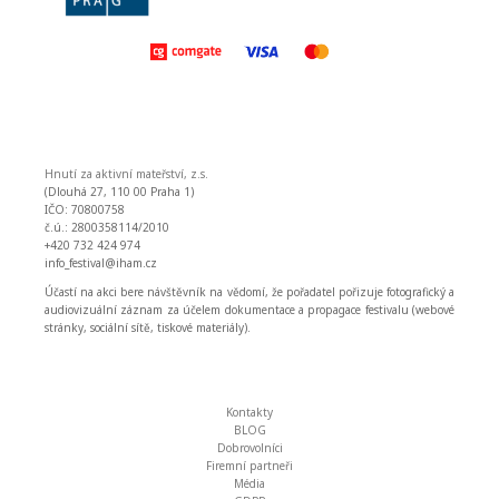
Hnutí za aktivní mateřství, z.s.
(Dlouhá 27, 110 00 Praha 1)
IČO: 70800758
č.ú.: 2800358114/2010
+420 732 424 974
info_festival@iham.cz
Účastí na akci bere návštěvník na vědomí, že pořadatel pořizuje fotografický a
audiovizuální záznam za účelem dokumentace a propagace festivalu (webové
stránky, sociální sítě, tiskové materiály).
Kontakty
BLOG
Dobrovolníci
Firemní partneři
Média