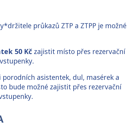
ky*držitele průkazů ZTP a ZTPP je možné
atek 50 Kč
zajistit místo přes rezervační
vstupenky.
či porodních asistentek, dul, masérek a
to bude možné zajistit přes rezervační
 vstupenky.
A