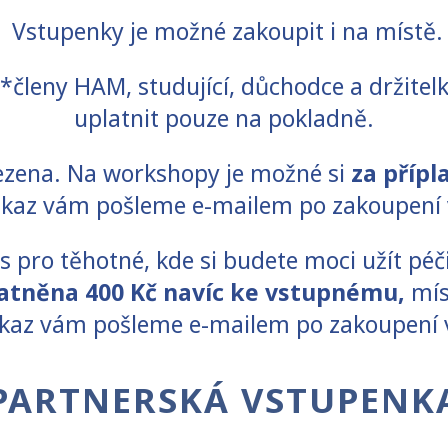
Vstupenky je možné zakoupit i na místě.
y*členy HAM, studující, důchodce
a držitel
uplatnit pouze na pokladně.
ezena. Na workshopy je možné si
za přípl
dkaz vám pošleme e-mailem po zakoupení 
ss pro těhotné, kde si budete moci užít pé
latněna 400 Kč navíc ke vstupnému,
mís
kaz vám pošleme e-mailem po zakoupení
PARTNERSKÁ VSTUPENK