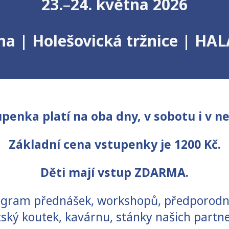
23.
–
24. května 2026
ha |
Holešovická tržnice | HAL
penka platí na oba dny, v sobotu i v ne
Základní cena vstupenky je 1200 Kč.
Děti mají vstup ZDARMA.
ogram přednášek, workshopů, předporodníc
tský koutek, kavárnu, stánky našich partne