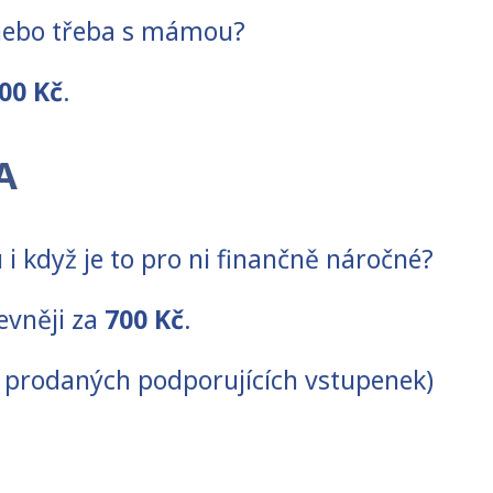
 nebo třeba s mámou?
00 Kč
.
A
 i když je to pro ni finančně náročné?
evněji za
700 Kč
.
u prodaných podporujících vstupenek)