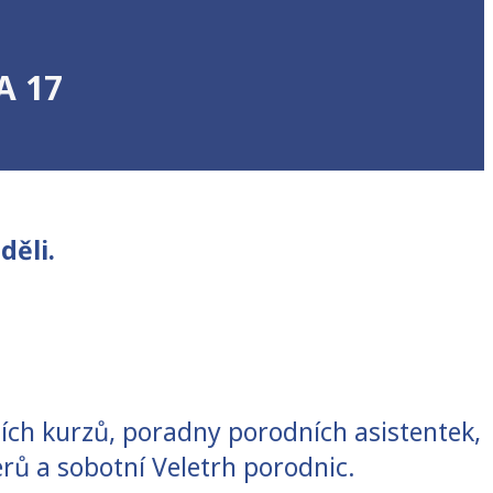
A 17
děli.
h kurzů, poradny porodních asistentek,
rů a sobotní Veletrh porodnic.