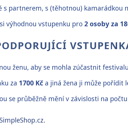
čně s partnerem, s (těhotnou) kamarádkou
 si výhodnou vstupenku pro
2 osoby za 18
PODPORUJÍCÍ VSTUPENK
inou ženu, aby se mohla zúčastnit festivalu
nku za
1700 Kč
a jiná žena ji může pořídit l
vou se průběžně mění v závislosti na počt
SimpleShop.cz
.