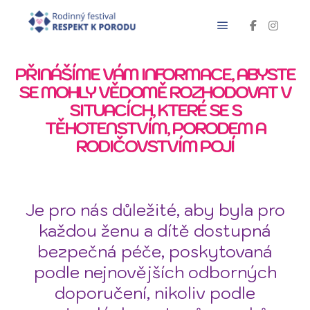
PŘINÁŠÍME VÁM INFORMACE, ABYSTE
SE MOHLY VĚDOMĚ ROZHODOVAT V
SITUACÍCH, KTERÉ SE S
TĚHOTENSTVÍM, PORODEM A
RODIČOVSTVÍM POJÍ
Je pro nás důležité, aby byla pro
každou ženu a dítě dostupná
bezpečná péče, poskytovaná
podle nejnovějších odborných
doporučení, nikoliv podle