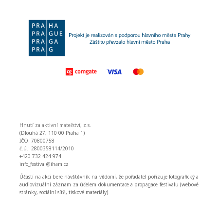
Hnutí za aktivní mateřství, z.s.
(Dlouhá 27, 110 00 Praha 1)
IČO: 70800758
č.ú.: 2800358114/2010
+420 732 424 974
info_festival@iham.cz
Účastí na akci bere návštěvník na vědomí, že pořadatel pořizuje fotografický a
audiovizuální záznam za účelem dokumentace a propagace festivalu (webové
stránky, sociální sítě, tiskové materiály).