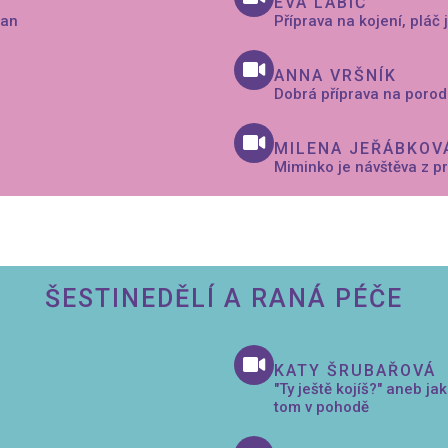
EVA LABIČ
gan
Příprava na kojení, pláč
ANNA VRŠNÍK
Dobrá příprava na porod
MILENA JEŘÁBKOV
Miminko je návštěva z p
ŠESTINEDĚLÍ A RANÁ PÉČE
KATY ŠRUBAŘOVÁ
"Ty ještě kojíš?" aneb jak
tom v pohodě