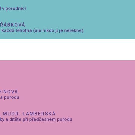
d v porodnici
EŘÁBKOVÁ
 každá těhotná (ale nikdo jí je neřekne)
DINOVA
íla porodu
, MUDR. LAMBERSKÁ
y a dítěte při předčasném porodu