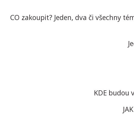
CO zakoupit? Jeden, dva či všechny tém
Jeden
Dv
KDE budou v
JAK