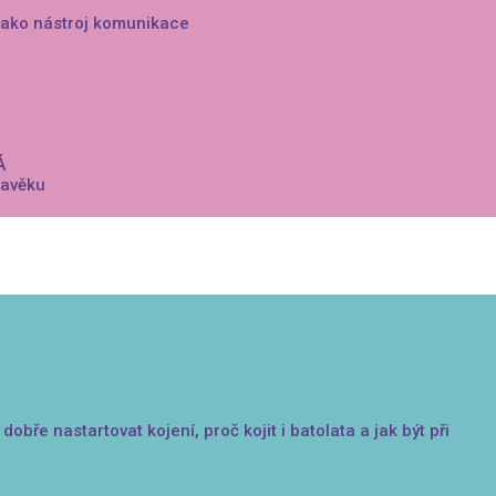
 jako nástroj komunikace
Á
ravěku
 dobře nastartovat kojení, proč kojit i batolata a jak být při