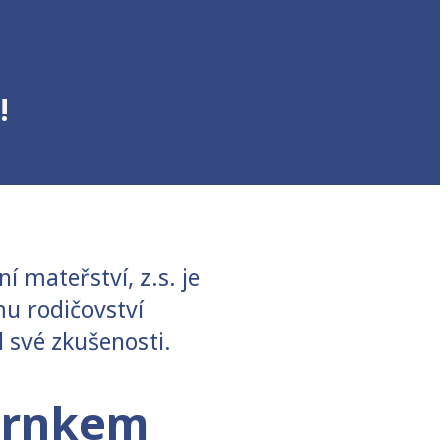
!
í mateřství, z.s. je
mu rodičovství
l své zkušenosti.
 hrnkem