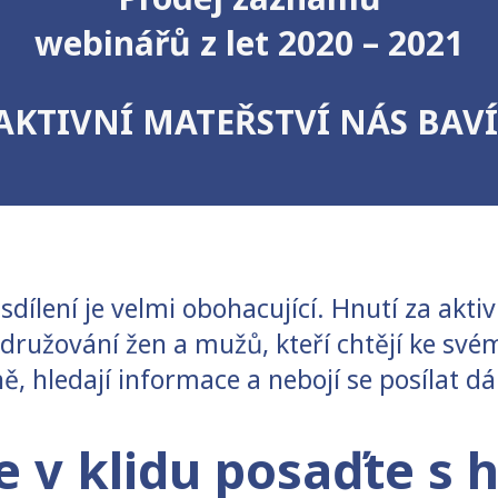
webinářů z let 2020 – 2021
AKTIVNÍ MATEŘSTVÍ NÁS BAVÍ
ílení je velmi obohacující. Hnutí za aktivn
družování žen a mužů, kteří chtějí ke své
ě, hledají informace a nebojí se posílat dá
e v klidu posaďte s