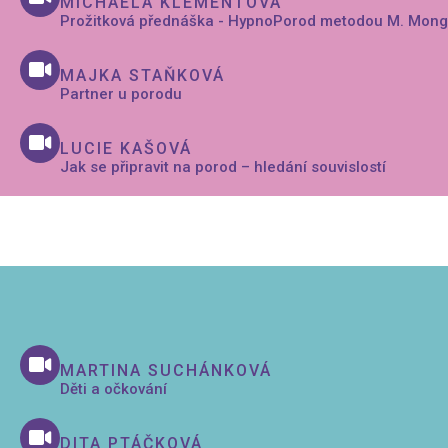
MICHAELA KLEMENTOVÁ
Prožitková přednáška - HypnoPorod metodou M. Mon
MAJKA STAŇKOVÁ
Partner u porodu
LUCIE KAŠOVÁ
Jak se připravit na porod – hledání souvislostí
MARTINA SUCHÁNKOVÁ
Děti a očkování
DITA PTÁČKOVÁ