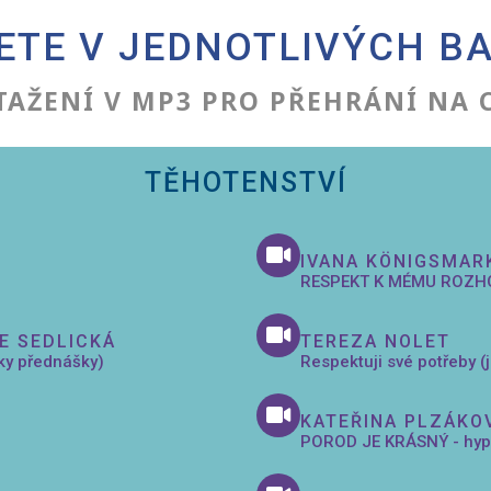
ETE V JEDNOTLIVÝCH BA
 STAŽENÍ V MP3 PRO PŘEHRÁNÍ NA 
TĚHOTENSTVÍ
IVANA KÖNIGSMAR
RESPEKT K MÉMU ROZHODN
IE SEDLICKÁ
TEREZA NOLET
ky přednášky)
Respektuji své potřeby (
KATEŘINA PLZÁKO
POROD JE KRÁSNÝ - hypn