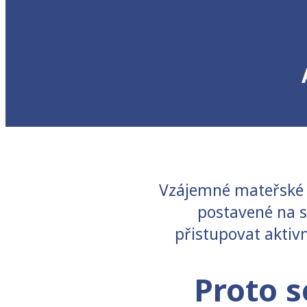
Vzájemné mateřské sd
postavené na s
přistupovat aktivn
Proto s