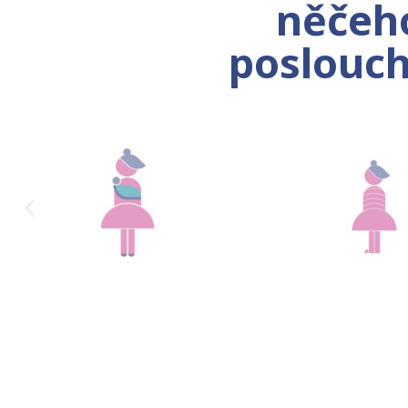
něčeho
poslouch