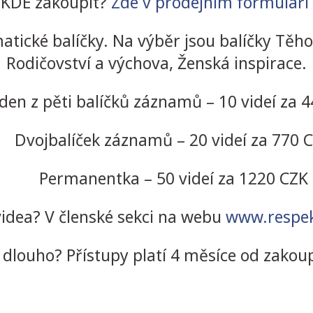
KDE zakoupit?
Zde v prodejním formuláři
atické balíčky. Na výběr jsou balíčky Těhot
Rodičovství a výchova, Ženská inspirace.
 z pěti balíčků záznamů – 10 videí za 4
ojbalíček záznamů – 20 videí za 770 
Permanentka – 50 videí za 1220 CZK
idea? V členské sekci na webu
www.respek
 dlouho? Přístupy platí 4 měsíce od zakou