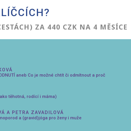
LÍČCÍCH?
CESTÁCH) ZA 440 CZK NA 4 MĚSÍCE
KOVÁ
UTÍ aneb Co je možné chtít či odmítnout a proč
jako těhotná, rodící i máma)
VÁ A PETRA ZAVADILOVÁ
oporod a (gravid)jóga pro ženy i muže