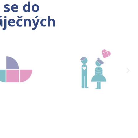
 se do
áječných