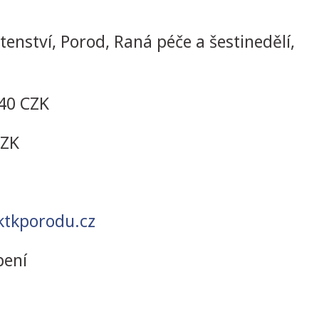
enství, Porod, Raná péče a šestinedělí,
40 CZK
CZK
tkporodu.cz
pení