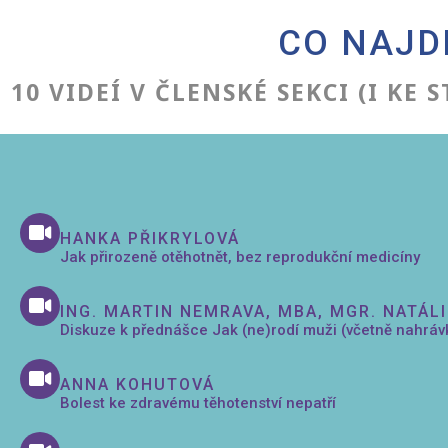
CO NAJD
10 VIDEÍ V ČLENSKÉ SEKCI (I KE
HANKA PŘIKRYLOVÁ
Jak přirozeně otěhotnět, bez reprodukční medicíny
ING. MARTIN NEMRAVA, MBA, MGR. NATÁL
Diskuze k přednášce Jak (ne)rodí muži (včetně nahráv
ANNA KOHUTOVÁ
Bolest ke zdravému těhotenství nepatří