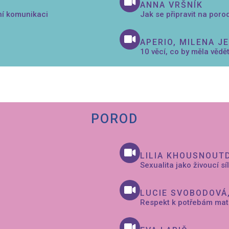
ANNA VRŠNÍK
ní komunikaci
Jak se připravit na poro
APERIO, MILENA J
10 věcí, co by měla vědět
POROD
LILIA KHOUSNOUT
Sexualita jako živoucí s
LUCIE SVOBODOVÁ
Respekt k potřebám matk