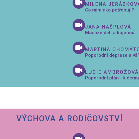
MILENA JEŘÁBKOV
Co miminka potřebují?
JANA HAŠPLOVÁ
Masáže dětí a kojenců
MARTINA CHOMÁT
Poporodní deprese a vš
LUCIE AMBROŽOVÁ
Poporodní plán - k čemu 
VÝCHOVA A RODIČOVSTVÍ