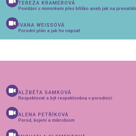
TEREZA KRAMEROVÁ
Povídání s miminkem přes bříško aneb jak na prenatál
IVANA WEISSOVÁ
Porodní plán a jak ho napsat
ALŽBĚTA SAMKOVÁ
Respektovat a být respektována v porodnici
ALENA PETŘÍKOVÁ
Porod, kojení a mikrobiom